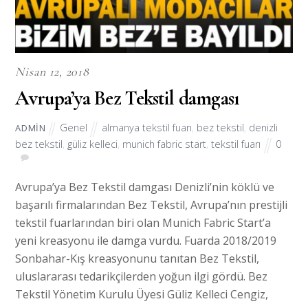
Nisan 12, 2018
Avrupa’ya Bez Tekstil damgası
Genel
almanya tekstil fuarı
,
bez tekstil
,
denizli
ADMIN
bez tekstil
,
güliz kelleci
,
munich fabric start
,
tekstil fuarı
0
Avrupa’ya Bez Tekstil damgası Denizli’nin köklü ve
başarılı firmalarından Bez Tekstil, Avrupa’nın prestijli
tekstil fuarlarından biri olan Munich Fabric Start’a
yeni kreasyonu ile damga vurdu. Fuarda 2018/2019
Sonbahar-Kış kreasyonunu tanıtan Bez Tekstil,
uluslararası tedarikçilerden yoğun ilgi gördü. Bez
Tekstil Yönetim Kurulu Üyesi Güliz Kelleci Cengiz,