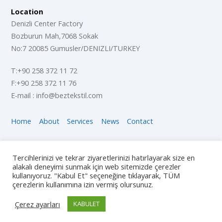
Location
Denizli Center Factory
Bozburun Mah,7068 Sokak
No:7 20085 Gumusler/DENIZLI/TURKEY
T:+90 258 372 11 72
F:+90 258 372 11 76
E-mail : info@beztekstil.com
Home
About
Services
News
Contact
Copyright © 2018 The Company, All Rights Reserved
Tercihlerinizi ve tekrar ziyaretlerinizi hatırlayarak size en
alakalı deneyimi sunmak için web sitemizde çerezler
Social Follow Us
kullanıyoruz. "Kabul Et" seçeneğine tıklayarak, TÜM
çerezlerin kullanımına izin vermiş olursunuz.
Çerez ayarları
KABULET